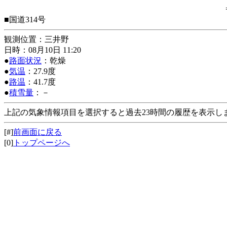
■国道314号
観測位置：三井野
日時：08月10日 11:20
●
路面状況
：乾燥
●
気温
：27.9度
●
路温
：41.7度
●
積雪量
：－
上記の気象情報項目を選択すると過去23時間の履歴を表示し
[#]
前画面に戻る
[0]
トップページへ